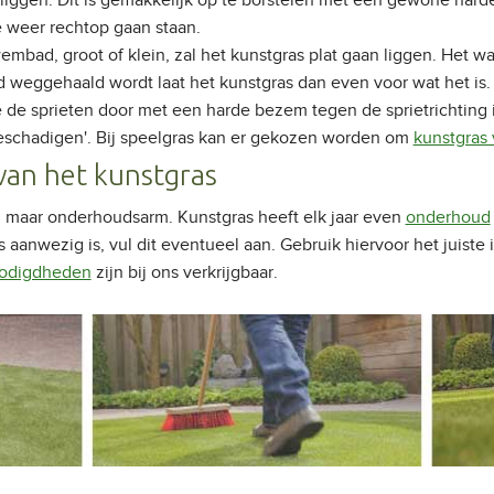
liggen. Dit is gemakkelijk op te borstelen met een gewone harde
e weer rechtop gaan staan.
mbad, groot of klein, zal het kunstgras plat gaan liggen. Het wa
weggehaald wordt laat het kunstgras dan even voor wat het is. 
e de sprieten door met een harde bezem tegen de sprietrichting i
'beschadigen'. Bij speelgras kan er gekozen worden om
kunstgras
an het kunstgras
ij maar onderhoudsarm. Kunstgras heeft elk jaar even
onderhoud
 aanwezig is, vul dit eventueel aan. Gebruik hiervoor het juiste
nodigdheden
zijn bij ons verkrijgbaar.