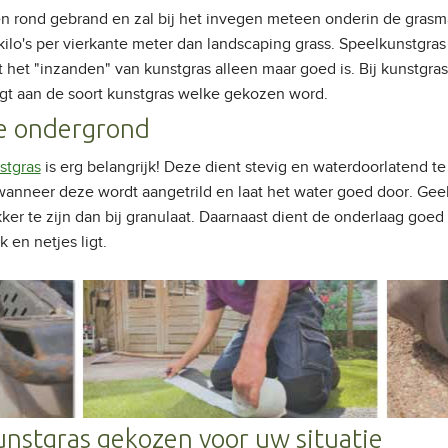
en rond gebrand en zal bij het invegen meteen onderin de grasm
ilo's per vierkante meter dan landscaping grass. Speelkunstgras 
t het "inzanden" van kunstgras alleen maar goed is. Bij kunstgras
 ligt aan de soort kunstgras welke gekozen word.
te ondergrond
stgras
is erg belangrijk! Deze dient stevig en waterdoorlatend te 
k wanneer deze wordt aangetrild en laat het water goed door. Ge
ker te zijn dan bij granulaat. Daarnaast dient de onderlaag goed
 en netjes ligt.
unstgras gekozen voor uw situatie