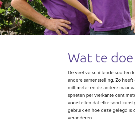
LOPERS
KUNST
VUURTAFELS
KUNST
KUNSTGRAS PRODUCTEN
KUNST
KUNST
Wat te doen
KUNST
De veel verschillende soorten 
andere samenstelling. Zo heeft
millimeter en de andere maar va
sprieten per vierkante centimete
voorstellen dat elke soort kuns
gebruik en hoe deze gelegd is 
veranderen.