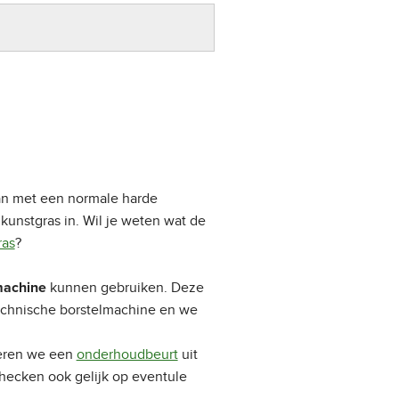
an met een normale harde
kunstgras in. Wil je weten wat de
ras
?
kunnen gebruiken. Deze
machine
mechnische borstelmachine en we
oeren we een
onderhoudbeurt
uit
hecken ook gelijk op eventule