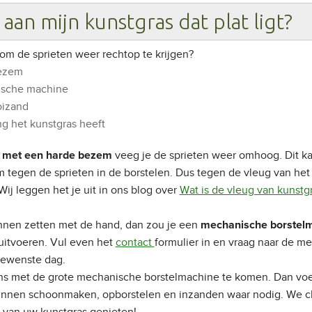
aan mijn kunstgras dat plat ligt?
om de sprieten weer rechtop te krijgen?
bezem
ische machine
oizand
ng het kunstgras heeft
veeg je de sprieten weer omhoog. Dit k
n met een harde bezem
m tegen de sprieten in de borstelen. Dus tegen de vleug van het 
 Wij leggen het je uit in ons blog over
Wat is de vleug van kunstg
nnen zetten met de hand, dan zou je een
mechanische borstel
 uitvoeren. Vul even het
contact
formulier in en vraag naar de 
 gewenste dag.
ons met de grote mechanische borstelmachine te komen. Dan v
kunnen schoonmaken, opborstelen en inzanden waar nodig. We c