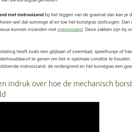
 van uw kunstgras genieten!
bij het leggen van de grasmat dan kan je di
and met instrooizand
horen wel dat sommige af en toe het kunstgras stofzuigen. Dan w
pnieuw kunnen inzanden met
instrooizand
. Deze zakken zijn bij o
asting heeft zoals een glijbaan of zwembad, speelhuisje of tra
derhoudsbeurt te geven om het in optimale conditie te houden. Di
ldoende instrooizand, de ondergrond en het kunstgras een goed
een indruk over hoe de mechanisch bors
ld