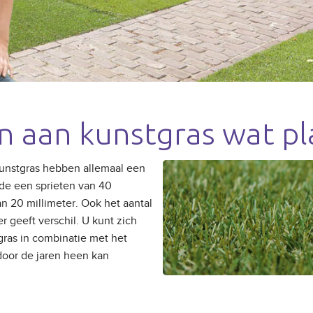
GRAS ONDER ZWEMBAD
GRAS VOOR BEDRIJVEN
GRAS VOOR BINNEN
GRAS HUREN
 aan kunstgras wat pla
GRAS VOOR EVENEMENTEN
kunstgras hebben allemaal een
 de een sprieten van 40
n 20 millimeter. Ook het aantal
r geeft verschil. U kunt zich
tgras in combinatie met het
door de jaren heen kan