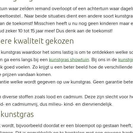
ortuin waar zelden iemand overloopt of een achtertuin waar dagel
eltoestel.. Naar beide situaties dient een andere soort kunstgr
aan de toekomst! Misschien heeft u nu nog geen kinderen maar e
d zeker 10 tot 15 jaar mee! Dus denk aan de toekomst!
ere kwaliteit gekozen
n kunstgras waardoor het soms lastig is om te ontdekken welke soo
n ga eens langs bij een
kunstgras showtuin
. Bij ons in de
kunstg
ok goed voelen. Zo krijgt u een beter beeld hoe de verschillende
e prijzen vandaan komen.
rantie welke wordt gegeven op uw kunstgras. Geen garantie bet
diverse stoffen zoals lood en cadmium. Deze zijn slecht voor h
- en cadmiumvrij, dus milieu- kind- en diervriendelijk.
 kunstgras
wordt, bijvoorbeeld doordat er een bloempot op gestaan heeft, 